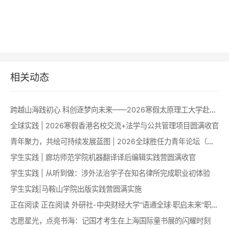
相关动态
跨越山海践初心 科创逐梦向未来——2026寒假太原理工大学赴澳科技创新能力提升项目圆满收官
全球实践 | 2026寒假香港名校交流+法学与公共管理项目圆满收官
青年聚力，共绘可持续发展蓝图 | 2026全球胜任力青年论坛（澳门）成功举办！
学生实践 | 廊坊师范学院机器翻译译后编辑实践营圆满收官
学生实践 | 从听到做：涉外法治学子在知名律所完成职业初体验
学生实践|马鞍山学院出版实践营圆满实施
正在阅读 正在阅读 外研社-中央财经大学“语通全球·职启未来”职业认知拓展训练营成功举办
志愿星光，点亮书海：记国才考生在上海国际童书展的闪耀时刻