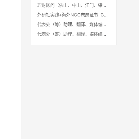
理财顾问（佛山、中山、江门、肇庆） 国信证券股份有限公司顺德分公司
外研社实践+海外NGO志愿证书 GAPPER x 外研社
代表处（筹）助理、翻译、媒体编辑、新闻方向实习生 国际志愿者协会（IAVE）中国代表处（筹）
代表处（筹）助理、翻译、媒体编辑、新闻方向实习生 国际志愿者协会（IAVE）中国代表处（筹）