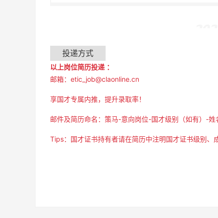
投递方式
以上岗位简历投递 ：
邮箱：etic_job@claonline.cn
享国才专属内推，提升录取率！
邮件及简历命名：策马-意向岗位-国才级别（如有）-姓名
Tips：国才证书持有者请在简历中注明国才证书级别、
邮件及简历命名：策马-意向岗位-国才级别（如有
Tips：国才证书持有者请在简历中注明国才证